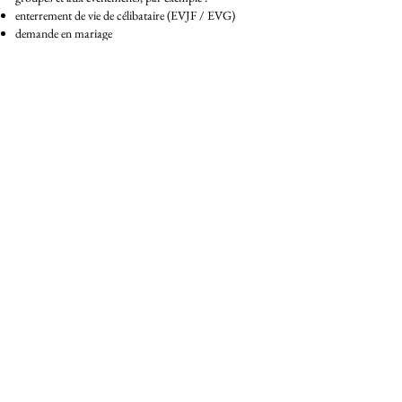
enterrement de vie de célibataire (EVJF / EVG)
demande en mariage
sorties en groupe
Pour les groupes de plus de 10 personnes, merci de
nous contacter directement.
Suivez-nous !
Retrouvez notre actualité et nos photos sur nos
réseaux sociaux.